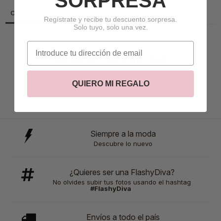
SORPRESA
Opiniones
Preguntas
Regístrate y recibe tu descuento sorpresa.
Solo tuyo, solo una vez.
correo electrónico
Reseñas de Clientes
QUIERO MI REGALO
Sé el primero en escribir una reseña
Siempre a la moda
Descubre lo nuevo
¿Quieres ser una FlashyDiva?
No olvides subir tus fotos usando el hashtag
#FlashyDiva
Envíos a todo el país