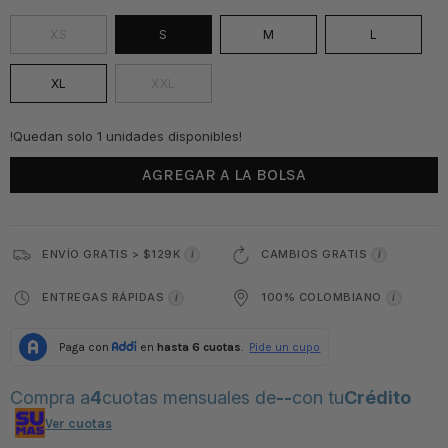
XS
S
M
L
XL
XXL
!Quedan solo 1 unidades disponibles!
AGREGAR A LA BOLSA
ENVÍO GRATIS > $129K
CAMBIOS GRATIS
i
i
ENTREGAS RÁPIDAS
100% COLOMBIANO
i
i
Compra a
4
cuotas mensuales de
--
con tu
Crédito
Ver cuotas