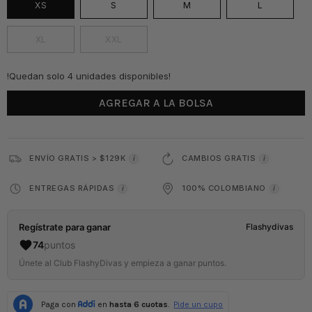
XS
S
M
L
XL
XXL
!Quedan solo 4 unidades disponibles!
AGREGAR A LA BOLSA
ENVÍO GRATIS > $129K
CAMBIOS GRATIS
i
i
ENTREGAS RÁPIDAS
100% COLOMBIANO
i
i
Regístrate para ganar
Flashydivas
74
puntos
Únete al Club FlashyDivas y empieza a ganar puntos.