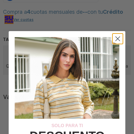
Compra a
4
cuotas mensuales de
--
con tu
Crédito
Ver cuotas
TALLA Y FIT
¿Cómo viene la prenda?
Queda ajustada
Queda amplia
Literal la talla
Valoración de los clientes
SOLO PARA TI