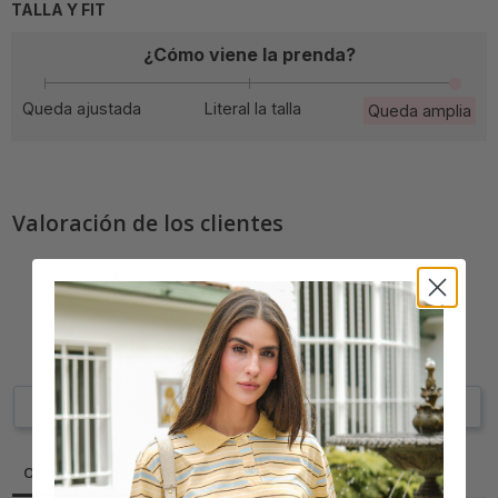
TALLA Y FIT
¿Cómo viene la prenda?
Queda ajustada
Literal la talla
Queda amplia
Valoración de los clientes
5,0
Basado en 1 comentarios
Escribe un comentario
Haz una pregunta
Opiniones
Preguntas