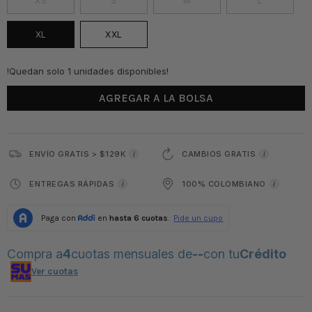
XS
S
M
L
XL
XXL
!Quedan solo 1 unidades disponibles!
AGREGAR A LA BOLSA
ENVÍO GRATIS > $129K
CAMBIOS GRATIS
i
i
ENTREGAS RÁPIDAS
100% COLOMBIANO
i
i
Compra a
4
cuotas mensuales de
--
con tu
Crédito
Ver cuotas