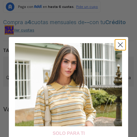
Compra a
4
cuotas mensuales de
--
con tu
Crédito
Ver cuotas
TALLA Y FIT
¿Cómo viene la prenda?
Queda ajustada
Queda amplia
Literal la talla
Valoración de los clientes
SOLO PARA TI