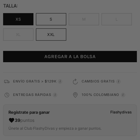
TALLA:
XS
S
M
L
XL
XXL
AGREGAR A LA BOLSA
ENVÍO GRATIS > $129K
CAMBIOS GRATIS
i
i
ENTREGAS RÁPIDAS
100% COLOMBIANO
i
i
Regístrate para ganar
Flashydivas
39
puntos
Únete al Club FlashyDivas y empieza a ganar puntos.