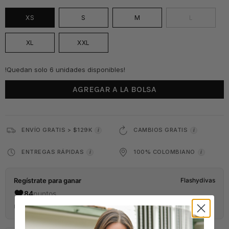
XS
S
M
L
XL
XXL
!Quedan solo 6 unidades disponibles!
AGREGAR A LA BOLSA
ENVÍO GRATIS > $129K
CAMBIOS GRATIS
i
i
ENTREGAS RÁPIDAS
100% COLOMBIANO
i
i
Regístrate para ganar
Flashydivas
84
puntos
Únete al Club FlashyDivas y empieza a ganar puntos.