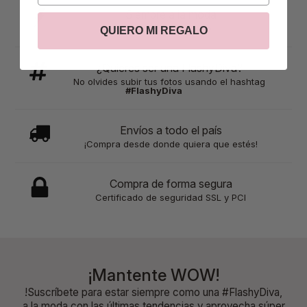
Siempre a la moda
Descubre lo nuevo
QUIERO MI REGALO
¿Quieres ser una FlashyDiva?
No olvides subir tus fotos usando el hashtag
#FlashyDiva
Envíos a todo el país
¡Compra desde donde quiera que estés!
Compra de forma segura
Certificado de seguridad SSL y PCI
¡Mantente WOW!
!Suscríbete para estar siempre como una #FlashyDiva,
a la moda con las últimas tendencias y aprovecha súper