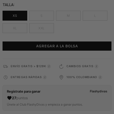
TALLA:
XS
S
M
L
XL
XXL
AGREGAR A LA BOLSA
ENVÍO GRATIS > $129K
CAMBIOS GRATIS
i
i
ENTREGAS RÁPIDAS
100% COLOMBIANO
i
i
Regístrate para ganar
Flashydivas
27
puntos
Únete al Club FlashyDivas y empieza a ganar puntos.