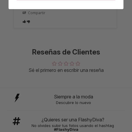
Compartir
Reseñas de Clientes
Sé el primero en escribir una reseña
Siempre a la moda
Descubre lo nuevo
¿Quieres ser una FlashyDiva?
No olvides subir tus fotos usando el hashtag
#FlashyDiva