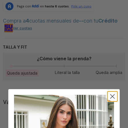
Compra a
4
cuotas mensuales de
--
con tu
Crédito
Ver cuotas
TALLA Y FIT
¿Cómo viene la prenda?
Literal la talla
Queda amplia
Queda ajustada
Valoración de los clientes
5,0
Basado en 7 comentarios