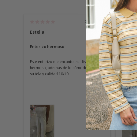
01/28/2026
Estella
Tati
Enterizo hermoso
Enteriz
Este enterizo me encanto, su diseño es 
Me encan
hermoso, ademas de lo cómodo que es, 
ideal par
su tela y calidad 10/10.
buscaba.