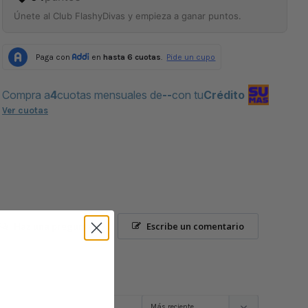
Únete al Club FlashyDivas y empieza a ganar puntos.
Compra a
4
cuotas mensuales de
--
con tu
Crédito
Ver cuotas
Haz una pregunta
Escribe un comentario