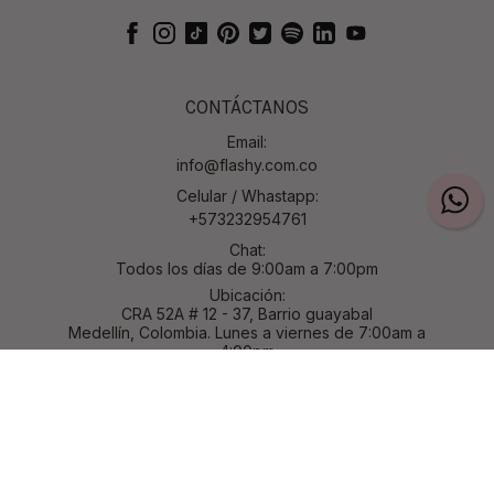
CONTÁCTANOS
Email:
info@flashy.com.co
Celular / Whastapp:
+573232954761
Chat:
Todos los días de 9:00am a 7:00pm
Ubicación:
CRA 52A # 12 - 37, Barrio guayabal
Medellín, Colombia. Lunes a viernes de 7:00am a
4:00pm
Razón social:
Inversiones El Rayo S.A.S.
Nit: 901221192
ACERCA DE