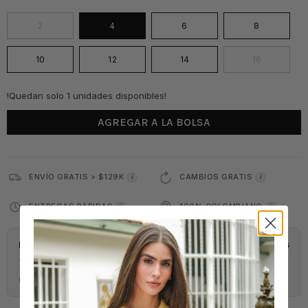
2
4
6
8
10
12
14
16
!Quedan solo 1 unidades disponibles!
AGREGAR A LA BOLSA
ENVÍO GRATIS > $129K
CAMBIOS GRATIS
i
i
ENTREGAS RÁPIDAS
100% COLOMBIANO
i
i
Regístrate para ganar
Flashydivas
74
puntos
Únete al Club FlashyDivas y empieza a ganar puntos.