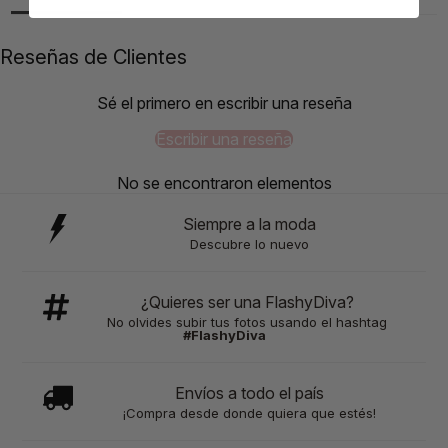
Reseñas de Clientes
Sé el primero en escribir una reseña
Escribir una reseña
No se encontraron elementos
Siempre a la moda
Descubre lo nuevo
¿Quieres ser una FlashyDiva?
No olvides subir tus fotos usando el hashtag
#FlashyDiva
Envíos a todo el país
¡Compra desde donde quiera que estés!