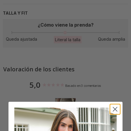
TALLA Y FIT
¿Cómo viene la prenda?
Queda ajustada
Queda amplia
Literal la talla
Valoración de los clientes
5,0
Basado en 3 comentarios
Escribe un comentario