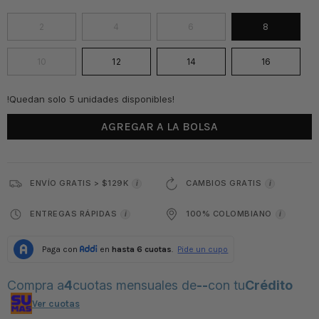
2
4
6
8
10
12
14
16
!Quedan solo 5 unidades disponibles!
AGREGAR A LA BOLSA
ENVÍO GRATIS > $129K
CAMBIOS GRATIS
i
i
ENTREGAS RÁPIDAS
100% COLOMBIANO
i
i
Compra a
4
cuotas mensuales de
--
con tu
Crédito
Ver cuotas