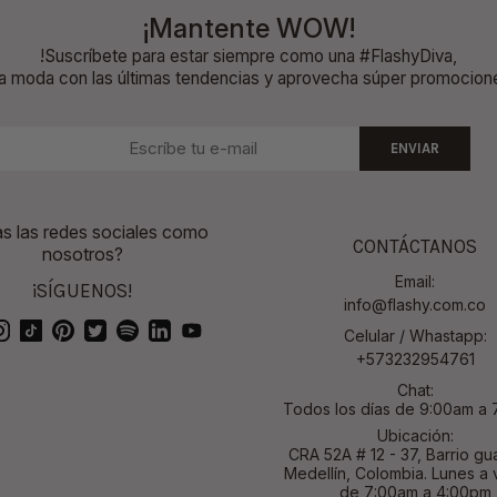
¡Mantente WOW!
!Suscríbete para estar siempre como una #FlashyDiva,
la moda con las últimas tendencias y aprovecha súper promocion
ENVIAR
 las redes sociales como
CONTÁCTANOS
nosotros?
Email:
¡SÍGUENOS!
info@flashy.com.co
Celular / Whastapp:
+573232954761
Chat:
Todos los días de 9:00am a
Ubicación:
CRA 52A # 12 - 37, Barrio gu
Medellín, Colombia. Lunes a 
de 7:00am a 4:00pm