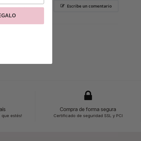
Haz una pregunta
Escribe un comentario
REGALO
aís
Compra de forma segura
 que estés!
Certificado de seguridad SSL y PCI