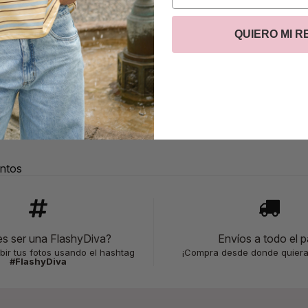
QUIERO MI 
a reseña
ntos
es ser una FlashyDiva?
Envíos a todo el p
bir tus fotos usando el hashtag
¡Compra desde donde quiera
#FlashyDiva