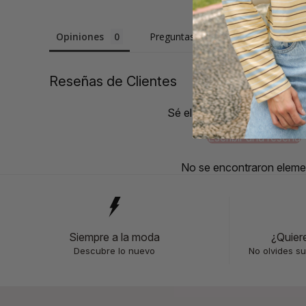
Opiniones
Preguntas
Reseñas de Clientes
Sé el primero en escribir un
Escribir una reseña
No se encontraron eleme
Siempre a la moda
¿Quier
Descubre lo nuevo
No olvides su