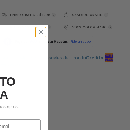
ENVÍO GRATIS > $129K
CAMBIOS GRATIS
i
i
ENTREGAS RÁPIDAS
100% COLOMBIANO
i
i
Compra a
4
cuotas mensuales de
--
con tu
Crédito
Ver cuotas
TO
A
to sorpresa.