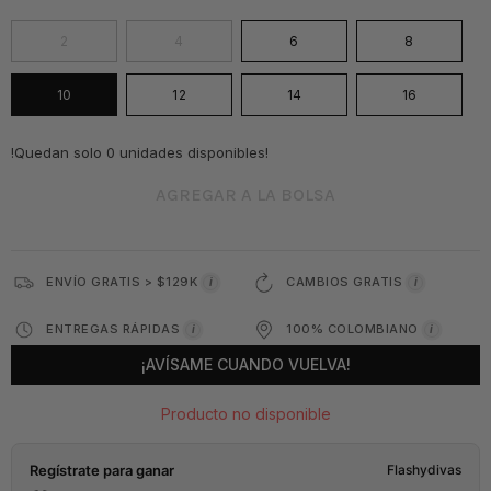
2
4
6
8
10
12
14
16
!Quedan solo 0 unidades disponibles!
AGREGAR A LA BOLSA
ENVÍO GRATIS > $129K
CAMBIOS GRATIS
i
i
ENTREGAS RÁPIDAS
100% COLOMBIANO
i
i
¡AVÍSAME CUANDO VUELVA!
Producto no disponible
Regístrate para ganar
Flashydivas