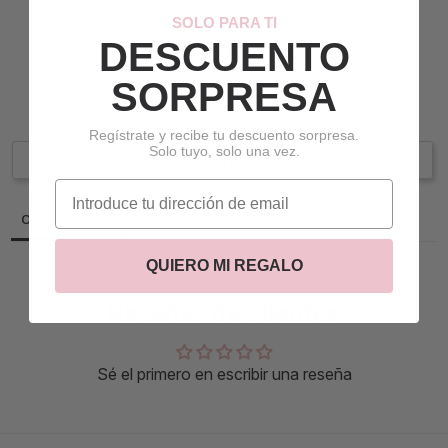
SOLO PARA TI
DESCUENTO
SORPRESA
Escribe un comentario
Regístrate y recibe tu descuento sorpresa.
Solo tuyo, solo una vez.
Haz una pregunta
correo electrónico
Opiniones
Preguntas
QUIERO MI REGALO
Reseñas de Clientes
Sé el primero en escribir una reseña