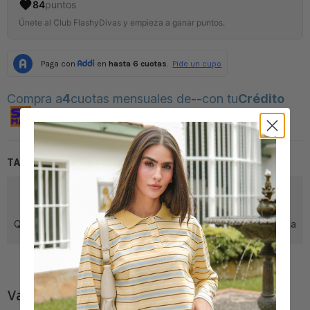
84
puntos
Únete al Club FlashyDivas y empieza a ganar puntos.
Compra a
4
cuotas mensuales de
--
con tu
Crédito
Ver cuotas
TALLA Y FIT
¿Cómo viene la prenda?
Queda ajustada
Queda amplia
Literal la talla
Valoración de los clientes